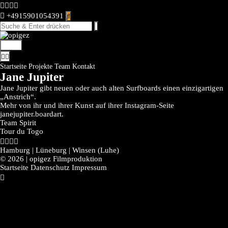
Skip
to
+4915901054391
content
Menü
Startseite
Projekte
Team
Kontakt
Jane Jupiter
Jane Jupiter gibt neuen oder auch alten Surfboards einen einzigartigen
„Anstrich“.
Mehr von ihr und ihrer Kunst auf ihrer Instagram-Seite
janejupiter.boardart
.
Post
Team Spirit
navigation
Tour du Togo
Hamburg | Lüneburg | Winsen (Luhe)
© 2026 | opigez Filmproduktion
Startseite
Datenschutz
Impressum