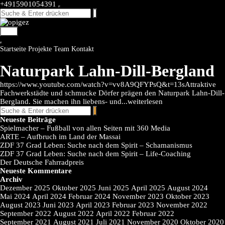
Skip
+4915901054391
to
content
Menü
Startseite
Projekte
Team
Kontakt
Naturpark Lahn-Dill-Bergland
https://www.youtube.com/watch?v=vv8A9QFYPsQ&t=13sAttraktive
Fachwerkstädte und schmucke Dörfer prägen den Naturpark Lahn-Dill-
Bergland. Sie machen ihn liebens- und
...weiterlesen
Neueste Beiträge
Spielmacher – Fußball von allen Seiten mit 360 Media
ARTE – Aufbruch im Land der Massai
ZDF 37 Grad Leben: Suche nach dem Spirit – Schamanismus
ZDF 37 Grad Leben: Suche nach dem Spirit – Life-Coaching
Der Deutsche Fahrradpreis
Neueste Kommentare
Archiv
Dezember 2025
Oktober 2025
Juni 2025
April 2025
August 2024
Mai 2024
April 2024
Februar 2024
November 2023
Oktober 2023
August 2023
Juni 2023
April 2023
Februar 2023
November 2022
September 2022
August 2022
April 2022
Februar 2022
September 2021
August 2021
Juli 2021
November 2020
Oktober 2020